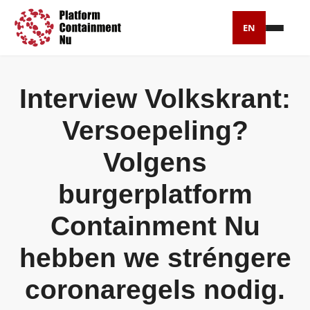
EN
Petitie
Interview Volkskrant:
Artikelen
Versoepeling?
Pers
Volgens
Over ons
burgerplatform
Containment Nu
hebben we stréngere
coronaregels nodig.