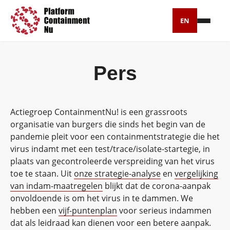
EN
Petitie
Pers
Artikelen
Pers
Actiegroep ContainmentNu! is een grassroots
organisatie van burgers die sinds het begin van de
Over ons
pandemie pleit voor een containmentstrategie die het
virus indamt met een test/trace/isolate-startegie, in
plaats van gecontroleerde verspreiding van het virus
toe te staan. Uit
onze strategie-analyse
en
vergelijking
van indam-maatregelen
blijkt dat de corona-aanpak
onvoldoende is om het virus in te dammen. We
hebben een
vijf-puntenplan
voor serieus indammen
dat als leidraad kan dienen voor een betere aanpak.