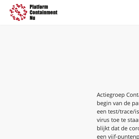
Actiegroep Cont
begin van de pa
een test/trace/i
virus toe te staa
blijkt dat de c
een
vijf-punten