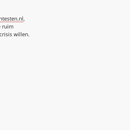
ntesten.nl
,
 ruim
risis willen.