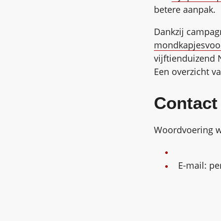
betere aanpak.
Dankzij campagn
mondkapjesvoor
vijftienduizend 
Een overzicht va
Contact
Woordvoering w
E-mail: p