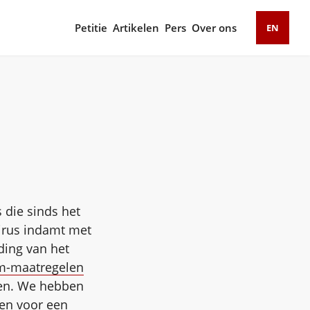
Petitie
Artikelen
Pers
Over ons
EN
 die sinds het
virus indamt met
iding van het
am-maatregelen
men. We hebben
en voor een