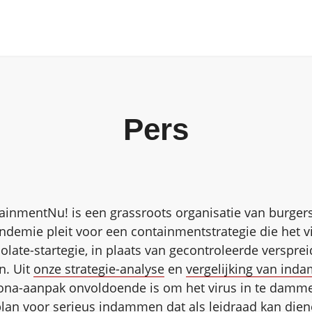
Pers
ainmentNu! is een grassroots organisatie van burgers
ndemie pleit voor een containmentstrategie die het 
solate-startegie, in plaats van gecontroleerde verspre
n. Uit
onze strategie-analyse
en
vergelijking van ind
orona-aanpak onvoldoende is om het virus in te dam
plan
voor serieus indammen dat als leidraad kan dien