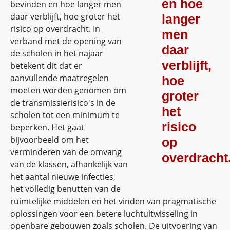
en hoe
bevinden en hoe langer men
daar verblijft, hoe groter het
langer
risico op overdracht. In
men
verband met de opening van
daar
de scholen in het najaar
verblijft,
betekent dit dat er
aanvullende maatregelen
hoe
moeten worden genomen om
groter
de transmissierisico's in de
het
scholen tot een minimum te
risico
beperken. Het gaat
bijvoorbeeld om het
op
verminderen van de omvang
overdracht
van de klassen, afhankelijk van
het aantal nieuwe infecties,
het volledig benutten van de
ruimtelijke middelen en het vinden van pragmatische
oplossingen voor een betere luchtuitwisseling in
openbare gebouwen zoals scholen. De uitvoering van