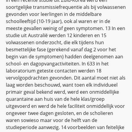
In een recente studie uit Zuid-Korea werd een
soortgelijke transmissiefrequentie als bij volwassenen
gevonden voor leerlingen in de middelbare
schoolleeftijd (10-19 jaar), ook al waren er in de
meeste gevallen weinig of geen symptomen. 13 In een
studie uit Australië werden 12 kinderen en 15
volwassenen onderzocht, die elk tijdens hun
besmettelijke fase (gerekend vanaf dag 2 voor het
begin van de symptomen) hadden deelgenomen aan
school- en dagopvangactiviteiten. In 633 in het
laboratorium geteste contacten werden 18
vervolgopdrachten gevonden. Dit aantal moet niet als
laag worden beschouwd, want toen elk individueel
primair geval bekend werd, werd een onmiddellijke
quarantaine aan huis van de hele klas/groep
uitgevoerd en werd de hele faciliteit onmiddellijk voor
ongeveer twee dagen gesloten, en de scholieren
waren sowieso maar voor de helft van de
studieperiode aanwezig. 14 voorbeelden van feitelijke